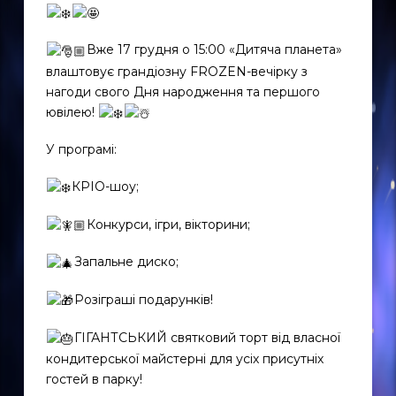
Вже 17 грудня о 15:00 «Дитяча планета»
влаштовує грандіозну FROZEN-вечірку з
нагоди свого Дня народження та першого
ювілею!
У програмі:
КРІО-шоу;
Конкурси, ігри, вікторини;
Запальне диско;
Розіграші подарунків!
ГІГАНТСЬКИЙ святковий торт від власної
кондитерської майстерні для усіх присутніх
гостей в парку!