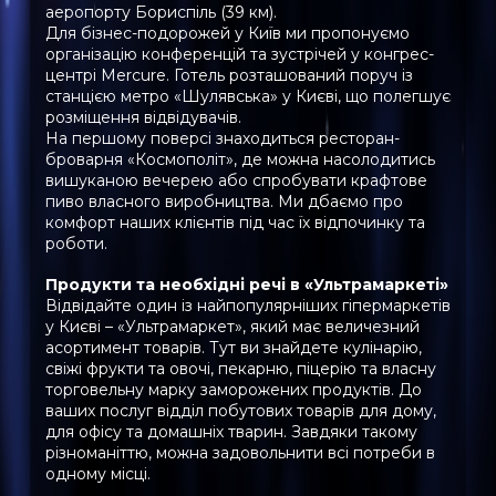
аеропорту Бориспіль (39 км).
Для бізнес-подорожей у Київ ми пропонуємо
організацію конференцій та зустрічей у конгрес-
центрі Mercure. Готель розташований поруч із
станцією метро «Шулявська» у Києві, що полегшує
розміщення відвідувачів.
На першому поверсі знаходиться ресторан-
броварня «Космополіт», де можна насолодитись
вишуканою вечерею або спробувати крафтове
пиво власного виробництва. Ми дбаємо про
комфорт наших клієнтів під час їх відпочинку та
роботи.
Продукти та необхідні речі в «Ультрамаркеті»
Відвідайте один із найпопулярніших гіпермаркетів
у Києві – «Ультрамаркет», який має величезний
асортимент товарів. Тут ви знайдете кулінарію,
свіжі фрукти та овочі, пекарню, піцерію та власну
торговельну марку заморожених продуктів. До
ваших послуг відділ побутових товарів для дому,
для офісу та домашніх тварин. Завдяки такому
різноманіттю, можна задовольнити всі потреби в
одному місці.