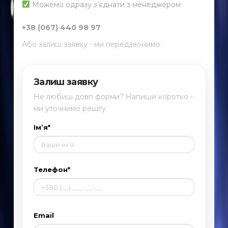
Можемо одразу з’єднати з менеджером
+38 (067) 440 98 97
Або залиш заявку - ми передзвонимо.
Залиш заявку
Не любиш довгі форми? Напиши коротко -
ми уточнимо решту.
Ім’я*
Телефон*
Email