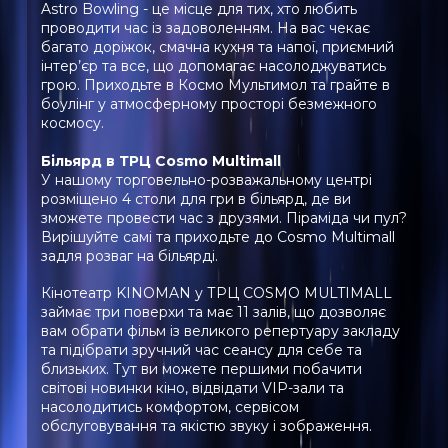
Astro Bowling - це місце для тих, хто любить
проводити час із задоволенням. На вас чекає
багато доріжок, смачна кухня та напої, приємний
інтер’єр та все, що допомагає насолоджуватись
грою. Приходьте в Космо Мультимол та грайте в
боулінг у атмосферному просторі безмежного
космосу.
Більярд в ТРЦ Cosmo Multimall
У нашому торговельно-розважальному центрі
розміщено 4 столи для гри в більярд, де ви
зможете провести час з друзями. Піраміда чи пул?
Вирішуйте самі та приходьте до Cosmo Multimall
задля розваг на більярді.
Кінотеатр KINOMAN у ТРЦ COSMO MULTIMALL
займає три поверхи та має 11 залів, що дозволяє
вам обрати фільм із великого репертуару закладу
та підібрати зручний час сеансу для себе та
близьких. Тут ви можете першими побачити
світові новинки кіно, відвідати VIP-зали та
насолодитись комфортом, сервісом
обслуговування та якістю звуку і зображення.