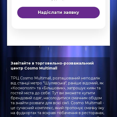
Завітайте в торговельно-розважальний
центр Cosmo Multimall
ТРЦ Cosmo Multimall, розташований неподалік
від станції метро "Шулявська", раніше відомий, як
«Космополіт» та «Більшовик», запрошує киян та
гостей міста до себе. Тут ви зможете купити
брендовий одяг, насолодитися смачним обідом
та знайти розваги для всієї сім'ї. Cosmo Multimall -
це сучасний комплекс, який пропонує смачну їжу
на фудкортах та яскраві побачення в ресторанах,