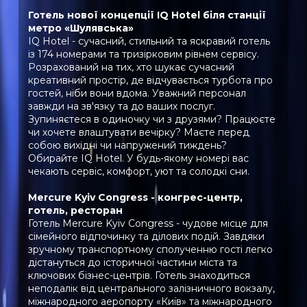
Готель нової концепції IQ Hotel біля станції
метро «Шулявська»
IQ Hotel - сучасний, стильний та яскравий готель
із 174 номерами та тризірковим рівнем сервісу.
Розрахований на тих, хто шукає сучасний
креативний простір, де відчувається турбота про
гостей, ніби вони вдома. Уважний персонал
завжди на зв'язку та до ваших послуг.
Зупиняєтеся в одиночку чи з друзями? Працюєте
чи хочете влаштувати вечірку? Маєте перед
собою вихідні чи напружений тиждень?
Обирайте IQ Hotel. У будь-якому номері вас
чекають сервіс, комфорт, уют та солодкі сни.
Mercure Kyiv Congress - конгрес-центр,
готель, ресторан
Готель Mercure Kyiv Congress - чудове місце для
сімейного відпочинку та ділових подій. Завдяки
зручному транспортному сполученню гості легко
дістануться до історичної частини міста та
ключових бізнес-центрів. Готель знаходиться
неподалік від центрального залізничного вокзалу,
міжнародного аеропорту «Київ» та міжнародного