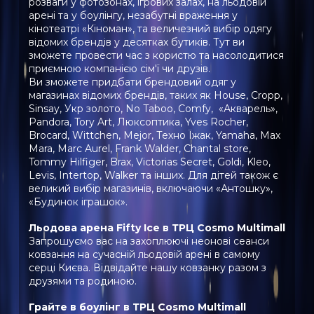
розваги у фотозонах, ігрових залах, на льодовій
арені та у боулінгу, незабутні враження у
кінотеатрі «Кіноман», та величезний вибір одягу
відомих брендів у десятках бутиків. Тут ви
зможете провести час з користю та насолодитися
приємною компанією сім'ї чи друзів.
Ви зможете придбати брендовий одяг у
магазинах відомих брендів, таких як House, Cropp,
Sinsay, Укр золото, No Taboo, Comfy, «Акварель»,
Pandora, Tory Art, Люксоптика, Yves Rocher,
Brocard, Wittchen, Mejor, Техно Їжак, Yamaha, Max
Mara, Marc Aurel, Frank Walder, Chantal store,
Tommy Hilfiger, Brax, Victorias Secret, Goldi, Kleo,
Levis, Intertop, Walker та інших. Для дітей також є
великий вибір магазинів, включаючи «Антошку»,
«Будинок іграшок».
EN
UK
Льодова арена Fifty Ice в ТРЦ Cosmo Multimall
Запрошуємо вас на захоплюючі неонові сеанси
ковзання на сучасній льодовій арені в самому
серці Києва. Відвідайте нашу ковзанку разом з
друзями та родиною.
Грайте в боулінг в ТРЦ Cosmo Multimall