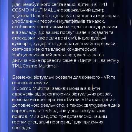
Для незабутнього свята вашої дитини в ТРЦ
COSMO MULTIMALL є розважальний центр
«Дитяча Планета», де панує святкова атмосфера з
улюбленими героями мультфільмів та казок,
особливим привітанням на сцені та подарунками
від закладу. До ваших послуг шалені розваги та
атракціони, кафе для всієї сім'ї, індивідуальні
кулінарні, художні та декоративні майстер-класи,
святкове меню та власна кондитерська.
Найдивовижніший день народження ваша
дитина може провести саме в «Дитячій Планеті» у
ТРЦ Cosmo Multimall.
Безмежні віртуальні розваги для кожного - VR та
гоночні автомати
В Cosmo Multimall завжди можна відчути
адреналін від захоплюючих віртуальних розваг,
включаючи кооперативні битви, VR атракціони з
доповненою реальністю, а також святкування днів
народжень та тімбілдінгів у зоні віртуальних
пригод. Ми з радістю представляємо нашим
гостям спеціальні пропозиції для приємних
спогадів.