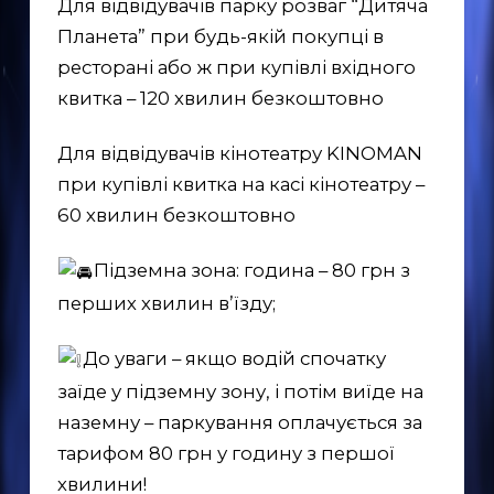
Для відвідувачів парку розваг “Дитяча
Планета” при будь-якій покупці в
ресторані або ж при купівлі вхідного
квитка – 120 хвилин безкоштовно
Для відвідувачів кінотеатру KINOMAN
при купівлі квитка на касі кінотеатру –
60 хвилин безкоштовно
Підземна зона: година – 80 грн з
перших хвилин в’їзду;
До уваги – якщо водій спочатку
заїде у підземну зону, і потім виїде на
наземну – паркування оплачується за
тарифом 80 грн у годину з першої
хвилини!