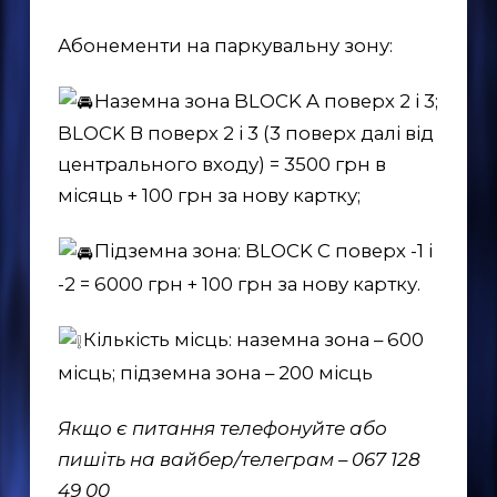
Абонементи на паркувальну зону:
EN
Наземна зона BLOCK A поверх 2 і 3;
UK
BLOCK В поверх 2 і 3 (3 поверх далі від
центрального входу) = 3500 грн в
місяць + 100 грн за нову картку;
Підземна зона: BLOCK С поверх -1 і
-2 = 6000 грн + 100 грн за нову картку.
Кількість місць: наземна зона – 600
місць; підземна зона – 200 місць
Якщо є питання телефонуйте або
пишіть на вайбер/телеграм – 067 128
49 00