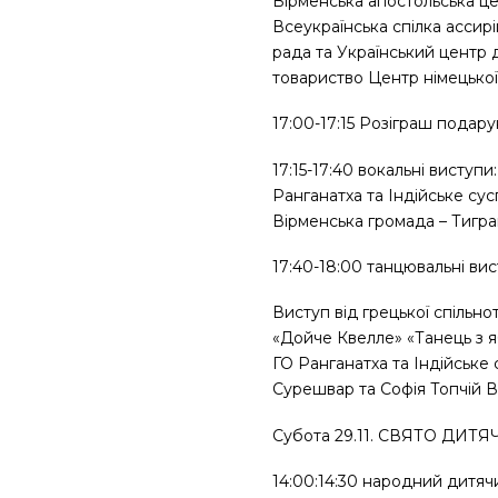
Вірменська апостольська ц
Всеукраїнська спілка ассирі
рада та Український центр д
товариство Центр німецької
17:00-17:15 Розіграш подар
17:15-17:40 вокальні висту
Ранганатха та Індійське сус
Вірменська громада – Тигр
17:40-18:00 танцювальні вис
Виступ від грецької спільн
«Дойче Квелле» «Танець з я
ГО Ранганатха та Індійське 
Сурешвар та Софія Топчій В
Субота 29.11. СВЯТО ДИТ
14:00:14:30 народний дитя