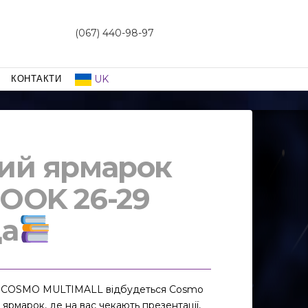
(067) 440-98-97
UK
КОНТАКТИ
ий ярмарок
OOK 26-29
да
РЦ COSMO MULTIMALL відбудеться Cosmo
рмарок, де на вас чекають презентації,