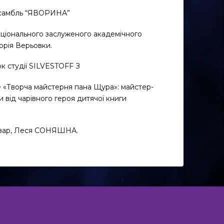
ансамбль “ЯВОРИНА”
Національного заслуженого академічного
горія Верьовки.
ок студії SILVESTOFF З
е «Творча майстерня пана Щура»: майстер-
ги від чарівного героя дитячої книги
вар, Леся СОНЯШНА.