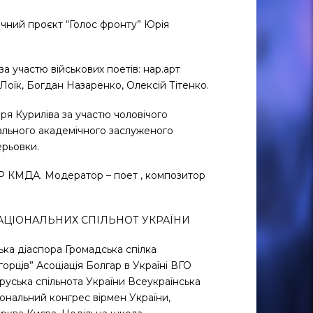
зичний проєкт “Голос фронту” Юрія
”за участю військових поетів: нар.арт
Лоїк, Богдан Назаренко, Олексій Тітенко.
ря Куриліва за участю чоловічого
ального академічного заслуженого
ерьовки.
ГР КМДА. Модератор – поет , композитор
 НАЦІОНАЛЬНИХ СПІЛЬНОТ УКРАЇНИ
ська діаспора Громадська спілка
орців” Асоціація Болгар в Україні ВГО
оруська спільнота України Всеукраїнська
іональний конгрес вірмен України,