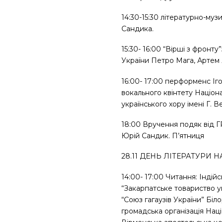
14:30-15:30 літературно-му
Сандика.
15:30- 16:00 “Вірші з фронту
України Петро Мага, Артем 
16:00- 17:00 перформенс Іго
вокального квінтету Націон
українського хору імені Г. В
18:00 Вручення подяк від 
Юрій Сандик. П’ятниця
28.11 ДЕНЬ ЛІТЕРАТУРИ
14:00- 17:00 Читання: Індій
“Закарпатське товариство уг
“Союз гагаузів України” Біл
громадська організація Нац