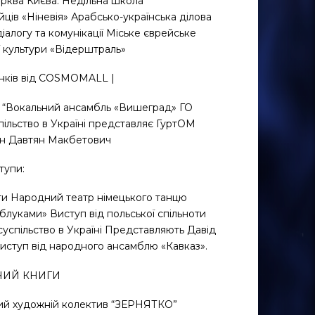
ерква Києва. Недільна школа
йців «Ніневія» Арабсько-українська ділова
іалогу та комунікації Міське єврейське
 культури «Відерштраль»
унків від COSMOMALL |
пи: “Вокальний ансамбль «Вишеград» ГО
пільство в Україні представляє ГуртОМ
ан Давтян Макбетович
тупи:
оти Народний театр німецького танцю
блуками» Виступ від польської спільноти
суспільство в Україні Представляють Давід
иступ від народного ансамблю «Кавказ».
ЯЧИЙ КНИГИ
чий художній колектив “ЗЕРНЯТКО”