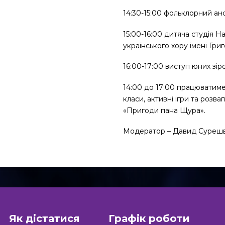
14:30-15:00 фольклорний 
15:00-16:00 дитяча студія 
українського хору імені Гри
16:00-17:00 виступ юних зір
14:00 до 17:00 працюватим
класи, активні ігри та розва
«Пригоди пана Щура».
Модератор – Давид Суреш
Як дістатися
Графік роботи