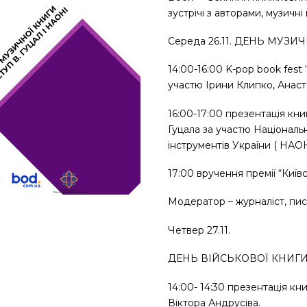
зустрічі з авторами, музичні
Середа 26.11. ДЕНЬ МУЗИ
14:00-16:00 K-pop book fest 
участю Ірини Клипко, Анаста
16:00-17:00 презентація книг
Гуцала за участю Націонал
інструментів України ( НАОН
17:00 вручення премії “Київ
Модератор – журналіст, пи
Четвер 27.11.
ДЕНЬ ВІЙСЬКОВОЇ КНИГИ 
14:00- 14:30 презентація кн
Віктора Андрусіва.