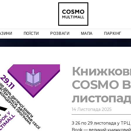
АЗИНИ
ПОЇСТИ
РОЗВАГИ
МАПА
ПАРКІНГ
Книжков
COSMO B
листопа
14 Листопада 2025
З 26 по 29 листопада у Т
Book — великий книжковий я