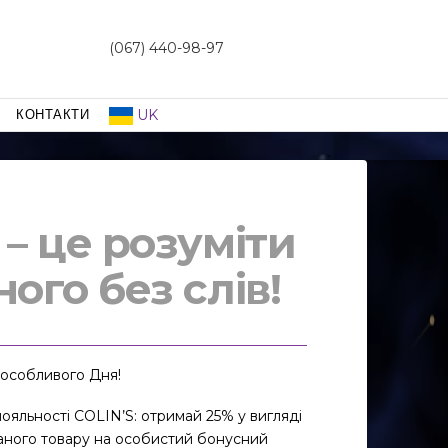
(067) 440-98-97
UK
КОНТАКТИ
– це розуміти
ого без слів!
 особливого Дня!
ояльності COLIN’S: отримай 25% у вигляді
баного товару на особистий бонусний