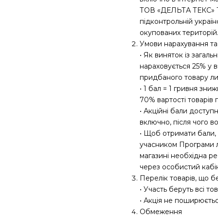
ТОВ «ДЕЛЬТА ТЕКС» ТМ
підконтрольній україн
окупованих територій
Умови нарахування та
• Як виняток із загал
нараховується 25% у в
придбаного товару лиш
• 1 бал = 1 гривня зн
70% вартості товарів 
• Акційні бали доступ
включно, після чого в
• Щоб отримати бали,
учасником Програми л
магазині необхідна р
через особистий кабі
Перелік товарів, що бе
• Участь беруть всі тов
• Акція не поширюєть
Обмеження