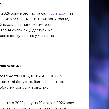
х.
го 2026 року включно на сайті
colins.com
та
вої марки COLIN’S на території України,
ій владі, за винятком тимчасово
тальні умови акції доступні на
авців-консультантів у магазинах.
 закоханих»
 лояльності ТОВ «ДЕЛЬТА ТЕКС» ТМ
 вигляді бонусних балів від вартості
обистий бонусний рахунок.
3 лютого 2026 року по 15 лютого 2026 року
газині
colins.com
та в діючих магазинах