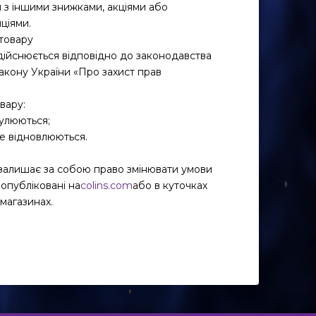
я з іншими знижками, акціями або
ціями.
товару
дійснюється відповідно до законодавства
акону України «Про захист прав
вару:
улюються;
е відновлюються.
алишає за собою право змінювати умови
ь опубліковані на
colins.com
або в куточках
магазинах.