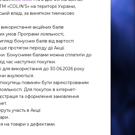
 «COLIN’S» на території України,
ській владі, за винятком тимчасово
.
 використання акційних балів
ьних умов Програми лояльності,
игляді бонусних балів від вартості
е протягом періоду дії Акції.
ижки. Бонусними балами можна сплатити до
під час наступної покупки.
ні для використання до 30.06.2026 року
они анулюються.
 покупець повинен бути зареєстрованим
ояльності. Для покупок в інтернет-
еєстрація та оформлення замовлення
нет.
руть участь в Акції
ари..
ся на товари з дефектами.