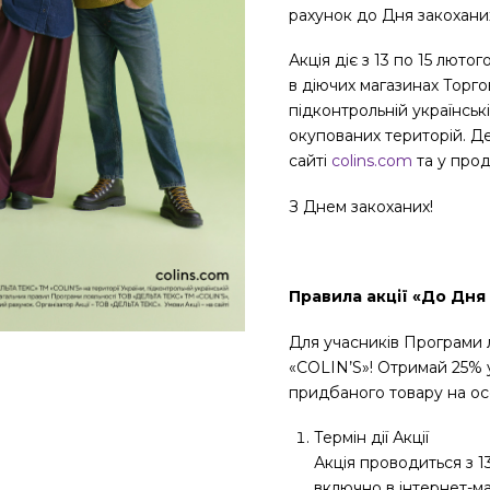
рахунок до Дня закохани
Акція діє з 13 по 15 люто
в діючих магазинах Торго
підконтрольній українськ
окупованих територій. Де
сайті
colins.com
та у прод
З Днем закоханих!
Правила акції «До Дня
Для учасників Програми
«COLIN’S»! Отримай 25% у
придбаного товару на ос
Термін дії Акції
Акція проводиться з 1
включно в інтернет-ма