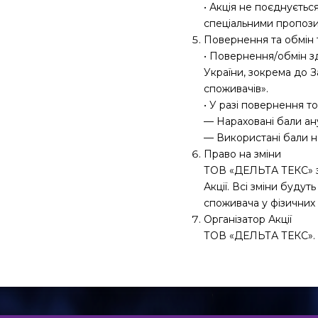
• Акція не поєднуєтьс
спеціальними пропози
Повернення та обмін 
• Повернення/обмін з
України, зокрема до З
споживачів».
• У разі повернення то
— Нараховані бали ан
— Використані бали н
Право на зміни
ТОВ «ДЕЛЬТА ТЕКС» з
Акції. Всі зміни будут
споживача у фізичних 
Організатор Акції
ТОВ «ДЕЛЬТА ТЕКС».