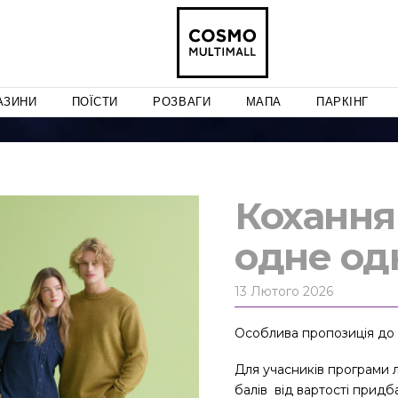
АЗИНИ
ПОЇСТИ
РОЗВАГИ
МАПА
ПАРКІНГ
Кохання 
одне одн
13 Лютого 2026
Особлива пропозиція до
Для учасників програми л
балів від вартості прид