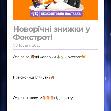
Новорічні знижки у
Фокстрот!
08 Грудня 2025
Ого-го-го!
які новорічні
у Фокстрот
Прискочиш глянути?
Омріяні гаджети
під ялинку