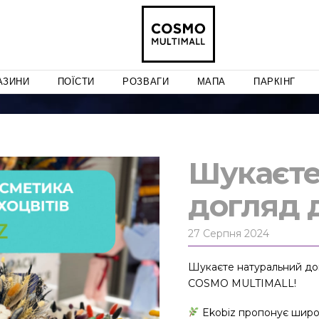
АЗИНИ
ПОЇСТИ
РОЗВАГИ
МАПА
ПАРКІНГ
Шукаєте
догляд д
27 Серпня 2024
Шукаєте натуральний дог
COSMO MULTIMALL!
Ekobiz пропонує широк