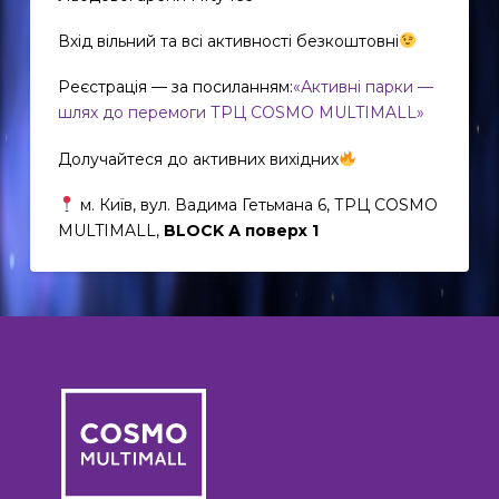
Вхід вільний та всі активності безкоштовні
Реєстрація — за посиланням:
«Активні парки —
шлях до перемоги ТРЦ COSMO MULTIMALL»
Долучайтеся до активних вихідних
м. Київ, вул. Вадима Гетьмана 6, ТРЦ COSMO
MULTIMALL,
BLOCK А поверх 1