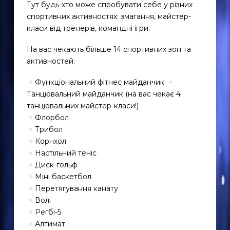
Тут будь-хто може спробувати себе у різних
спортивних активностях: змагання, майстер-
класи від тренерів, командні ігри.
На вас чекають більше 14 спортивних зон та
активностей:
Функціональний фітнес майданчик
Танцювальний майданчик (на вас чекає 4
танцювальних майстер-класи!)
Флорбол
Трибол
Корнхол
Настільний теніс
Диск-гольф
Міні баскетбол
Перетягування канату
Волі
Регбі-5
Алтимат