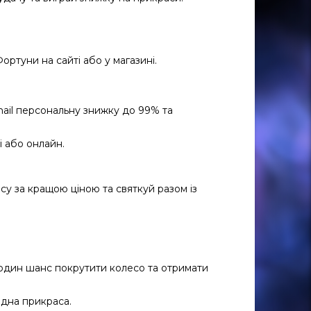
ортуни на сайті або у магазині.
ail персональну знижку до 99% та
і або онлайн.
у за кращою ціною та святкуй разом із
один шанс покрутити колесо та отримати
дна прикраса.