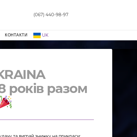
(067) 440-98-97
UK
КОНТАКТИ
KRAINA
8 років разом
дачу та виграй знижку на прикраси: