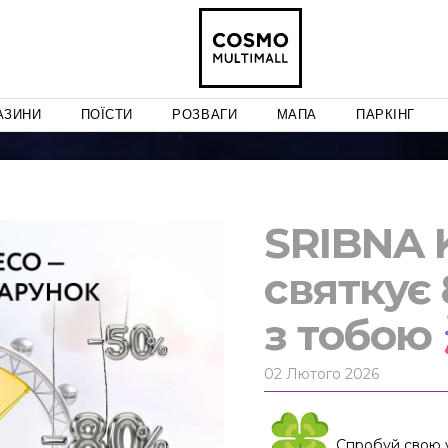
АЗИНИ
ПОЇСТИ
РОЗВАГИ
МАПА
ПАРКІНГ
SRIBNA 
святкує 
з тобою
02 Лютого 2026
Спробуй свою у