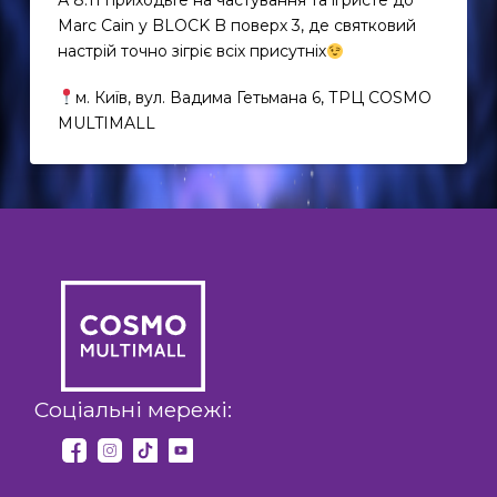
А 8.11 приходьте на частування та ігристе до
Marc Cain у BLOCK B поверх 3, де святковий
настрій точно зігріє всіх присутніх
м. Київ, вул. Вадима Гетьмана 6, ТРЦ COSMO
MULTIMALL
EN
UK
Соціальні мережі: