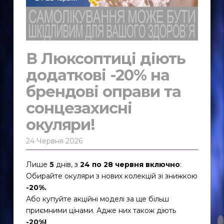
В Люксоптиці діють
додаткові -20% на
брендові оправи та
сонцезахисні
окуляри!
24 Червня 2026
Лише
5
днів, з
24 по 28 червня включно
:
Обирайте окуляри з нових колекцій зі знижкою
-20%.
Або купуйте акційні моделі за ще більш
приємними цінами. Адже них також діють
-20%!