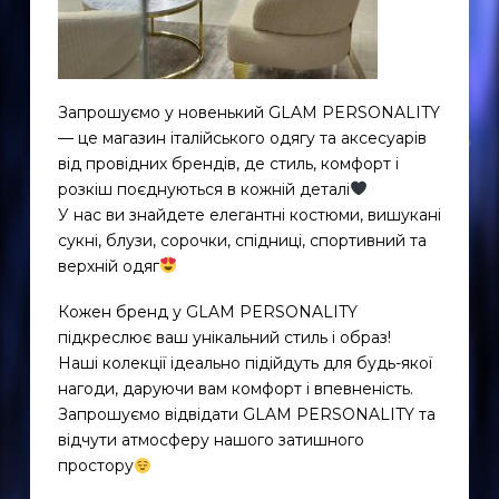
Запрошуємо у новенький GLAM PERSONALITY
— це магазин італійського одягу та аксесуарів
від провідних брендів, де стиль, комфорт і
розкіш поєднуються в кожній деталі
У нас ви знайдете елегантні костюми, вишукані
сукні, блузи, сорочки, спідниці, спортивний та
верхній одяг
Кожен бренд у GLAM PERSONALITY
підкреслює ваш унікальний стиль і образ!
Наші колекції ідеально підійдуть для будь-якої
EN
нагоди, даруючи вам комфорт і впевненість.
UK
Запрошуємо відвідати GLAM PERSONALITY та
відчути атмосферу нашого затишного
простору