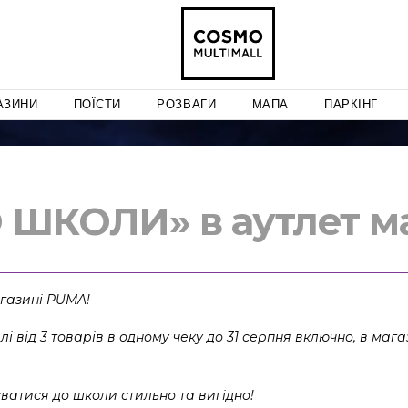
АЗИНИ
ПОЇСТИ
РОЗВАГИ
МАПА
ПАРКІНГ
ШКОЛИ» в аутлет ма
газині PUMA!
і від 3 товарів в одному чеку до 31 серпня включно, в маг
уватися до школи стильно та вигідно!