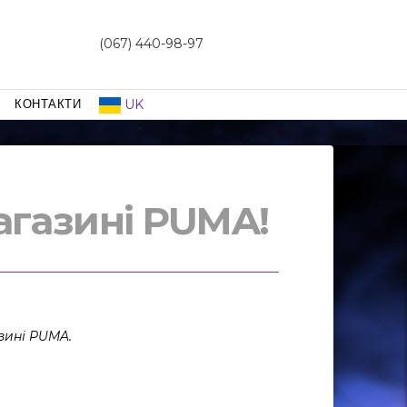
(067) 440-98-97
UK
КОНТАКТИ
газині PUMA!
азині PUMA.