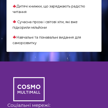
Дитячі книжки, що заряджають радістю
читання
Сучасна проза і світові хіти, які вже
підкорили мільйони
Навчальні та пізнавальні видання для
EN
саморозвитку
UK
Соціальні мережі: