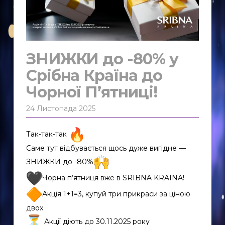
ЗНИЖКИ до -80% у
Срібна Країна до
Чорної П’ятниці!
24 Листопада 2025
Так-так-так
Саме тут відбувається щось дуже вигідне —
ЗНИЖКИ до -80%
Чорна п’ятниця вже в SRIBNA KRAINA!
Акція 1+1=3, купуй три прикраси за ціною
двох
Акції діють до 30.11.2025 року