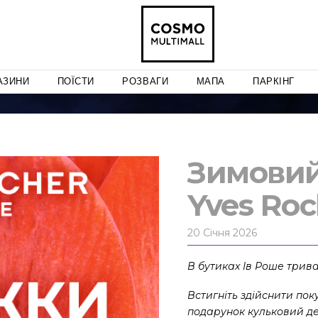
АЗИНИ
ПОЇСТИ
РОЗВАГИ
МАПА
ПАРКІНГ
Зимовий
Yves Roc
20 Січня 2026
В бутиках Ів Роше
трив
Встигніть здійснити пок
подарунок
кульковий д