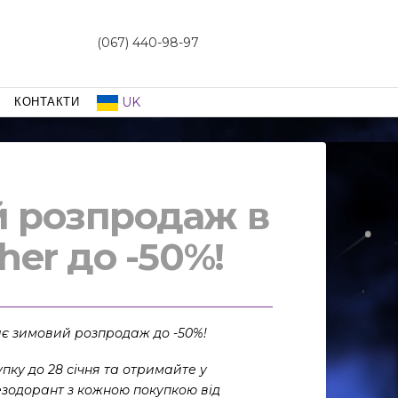
(067) 440-98-97
UK
КОНТАКТИ
 розпродаж в
her до -50%!
ає зимовий
розпродаж до -50%!
упку до 28 січня та отримайте у
езодорант з кожною покупкою від