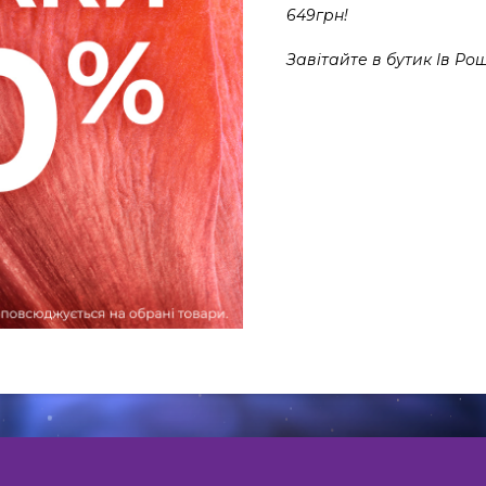
649грн!
Завітайте в бутик Ів Ро