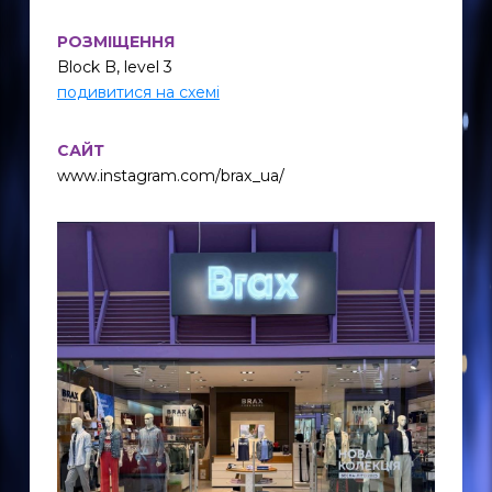
РОЗМІЩЕННЯ
Block B, level 3
подивитися на схемі
САЙТ
www.instagram.com/brax_ua/