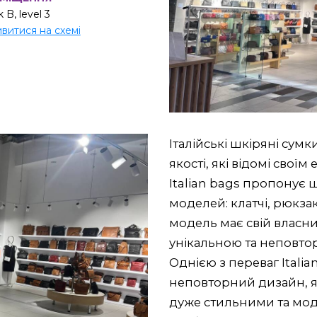
 B, level 3
витися на схемі
Італійські шкіряні сумк
якості, які відомі свої
Italian bags пропонує
моделей: клатчі, рюкзак
модель має свій власний
унікальною та неповто
Однією з переваг Italia
неповторний дизайн, як
дуже стильними та мод