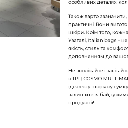
особливих деталях: колі
Також варто зазначити, 
практичні. Вони вигото
шкіри. Крім того, кожна
Узагалі, Italian bags – 
якість, стиль та комфо
доповненням до вашог
Не зволікайте і завітай
в ТРЦ COSMO MULTIMALL
ідеальну шкіряну сумку
залишитеся байдужими 
продукції!