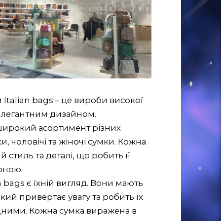
и Italian bags – це вироби високої
м елегантним дизайном.
 широкий асортимент різних
и, чоловічі та жіночі сумки. Кожна
 стиль та деталі, що робить її
рною.
n bags є їхній вигляд. Вони мають
ий привертає увагу та робить їх
ними. Кожна сумка виражена в