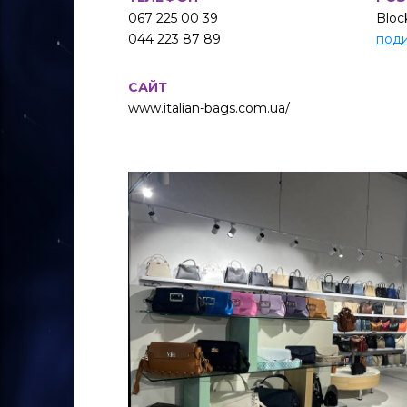
067 225 00 39
Block
044 223 87 89
поди
САЙТ
www.italian-bags.com.ua/