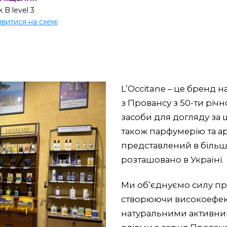
 B level 3
витися на схемі
L’Occitane – це бренд 
з Провансу з 50-ти річ
засоби для догляду за ш
також парфумерію та ар
представлений в більш н
розташовано в Україні.
Ми об’єднуємо силу пр
створюючи високоефект
натуральними активни