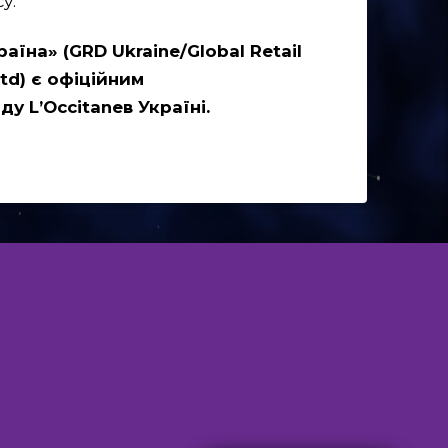
у.
аїна» (
GRD
Ukraine
/
Global
Retail
td
) є офіційним
нду
L
’
Occitane
в Україні.