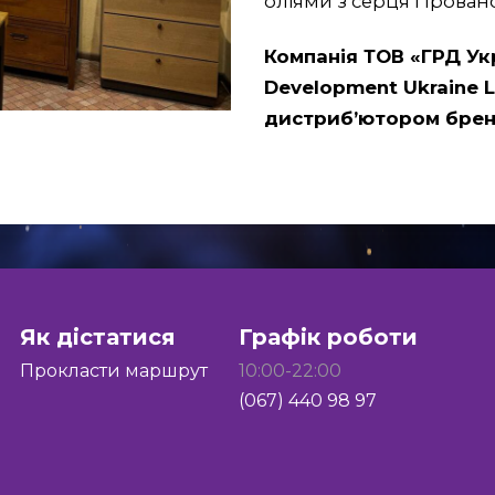
оліями з серця Прованс
Компанія ТОВ «ГРД Укр
Development
Ukraine
L
дистриб’ютором бре
Як дістатися
Графік роботи
Прокласти маршрут
10:00-22:00
(067) 440 98 97