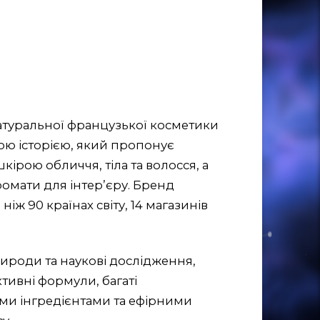
натуральної французької косметики
ною історією, який пропонує
кірою обличчя, тіла та волосся, а
омати для інтер’єру. Бренд
іж 90 країнах світу, 14 магазинів
ироди та наукові дослідження,
ивні формули, багаті
ми інгредієнтами та ефірними