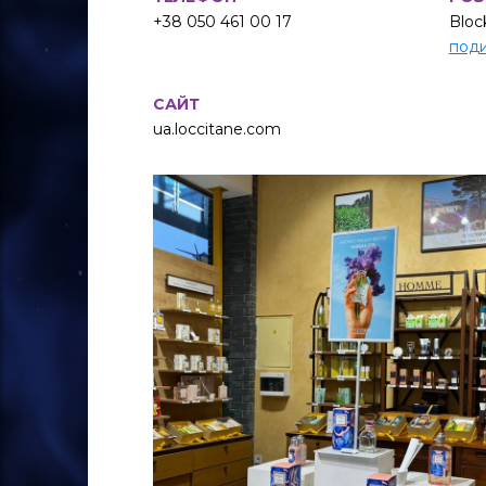
+38 050 461 00 17
Block
поди
САЙТ
ua.loccitane.com