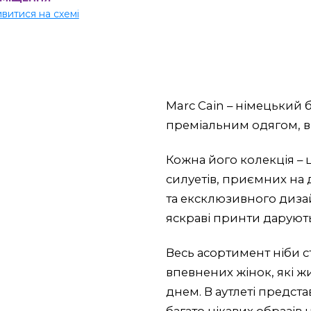
витися на схемі
Marc Cain – німецький б
преміальним одягом, вз
Кожна його колекція –
силуетів, приємних на д
та ексклюзивного дизай
яскраві принти даруют
Весь асортимент ніби с
впевнених жінок, які ж
днем. В аутлеті предста
багато цікавих образів 