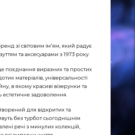
ренд зі світовим ім’ям, який радує
уттям та аксесуарами з 1973 року.
 це поєднання виразних та простих
отик матеріалів, універсальності
ну, в якому красиві візерунки та
ь естетичне задоволення.
творений для відкритих та
ивуть без турбот сьогоднішнім
влені речі з минулих колекцій,
на всі випадки життя.