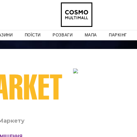
АЗИНИ
ПОЇСТИ
РОЗВАГИ
МАПА
ПАРКІНГ
аМаркету
МІЩЕННЯ