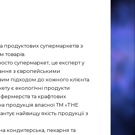
 продуктових супермаркетів з
 товарів.
осто супермаркет, це експерт у
ування з європейськими
вим підходом до кожного клієнта.
ету є екологічні продукти
 фермерств та крафтових
а продукція власної ТМ «THE
нтує найвищу якість продукції з
а кондитерська, пекарня та