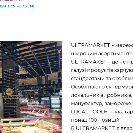
витися на схемі
ULTRAMARKET – мережа
широким асортиментом
ULTRAMAKET – це не пр
галузі продуктів харч
стандартами та особли
Особливістю супермарк
локальних виробників,
мануфактур, заморожен
LOCAL FOOD» — яка гара
понад 100 позицій.
В ULTRAMARKET є власн