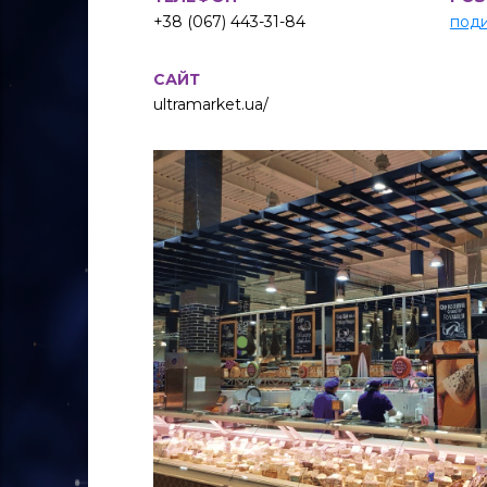
+38 (067) 443-31-84
поди
САЙТ
ultramarket.ua/